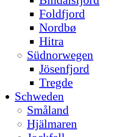
Foldfjord
Nordbø
Hitra
Südnorwegen
Jösenfjord
Tregde
Schweden
Småland
Hjälmaren