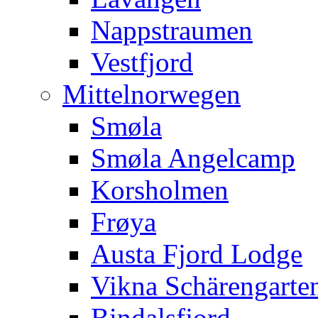
Nappstraumen
Vestfjord
Mittelnorwegen
Smøla
Smøla Angelcamp
Korsholmen
Frøya
Austa Fjord Lodge
Vikna Schärengarte
Bindalsfjord