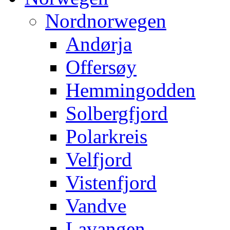
Nordnorwegen
Andørja
Offersøy
Hemmingodden
Solbergfjord
Polarkreis
Velfjord
Vistenfjord
Vandve
Lavangen