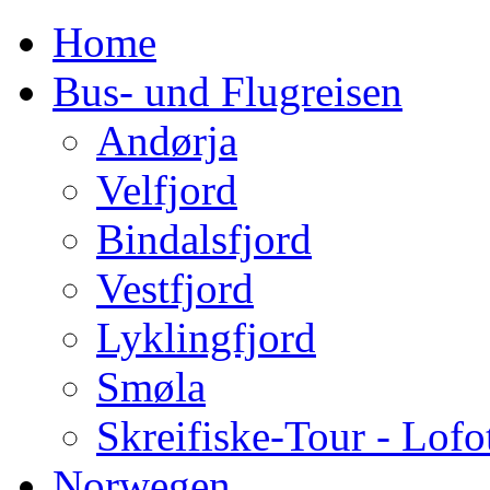
Home
Bus- und Flugreisen
Andørja
Velfjord
Bindalsfjord
Vestfjord
Lyklingfjord
Smøla
Skreifiske-Tour - Lofo
Norwegen