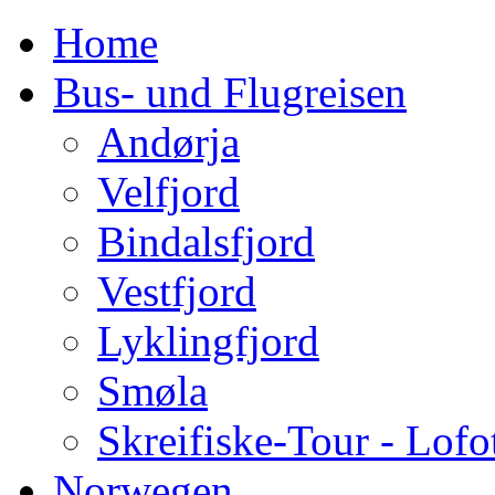
Home
Bus- und Flugreisen
Andørja
Velfjord
Bindalsfjord
Vestfjord
Lyklingfjord
Smøla
Skreifiske-Tour - Lofo
Norwegen