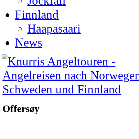
Jockfall
Finnland
Haapasaari
News
Offersøy