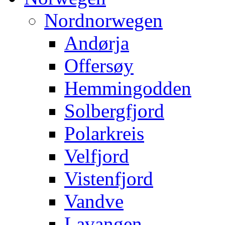
Nordnorwegen
Andørja
Offersøy
Hemmingodden
Solbergfjord
Polarkreis
Velfjord
Vistenfjord
Vandve
Lavangen