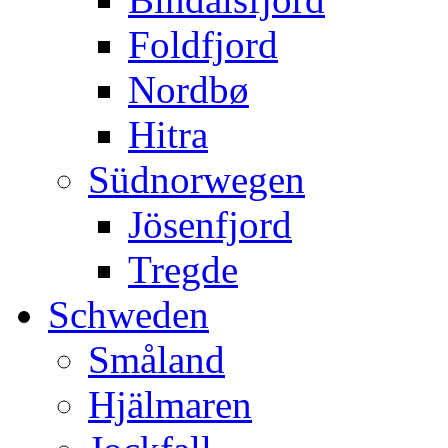
Foldfjord
Nordbø
Hitra
Südnorwegen
Jösenfjord
Tregde
Schweden
Småland
Hjälmaren