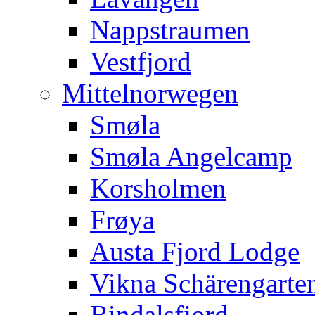
Nappstraumen
Vestfjord
Mittelnorwegen
Smøla
Smøla Angelcamp
Korsholmen
Frøya
Austa Fjord Lodge
Vikna Schärengarte
Bindalsfjord