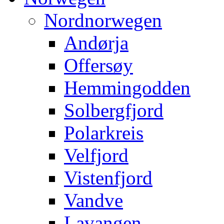
Nordnorwegen
Andørja
Offersøy
Hemmingodden
Solbergfjord
Polarkreis
Velfjord
Vistenfjord
Vandve
Lavangen