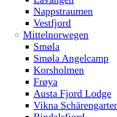
Nappstraumen
Vestfjord
Mittelnorwegen
Smøla
Smøla Angelcamp
Korsholmen
Frøya
Austa Fjord Lodge
Vikna Schärengarte
Bindalsfjord