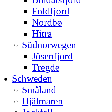
Foldfjord
Nordbø
Hitra
Südnorwegen
Jösenfjord
Tregde
Schweden
Småland
Hjälmaren