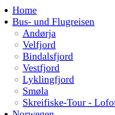
Home
Bus- und Flugreisen
Andørja
Velfjord
Bindalsfjord
Vestfjord
Lyklingfjord
Smøla
Skreifiske-Tour - Lofo
Norwegen