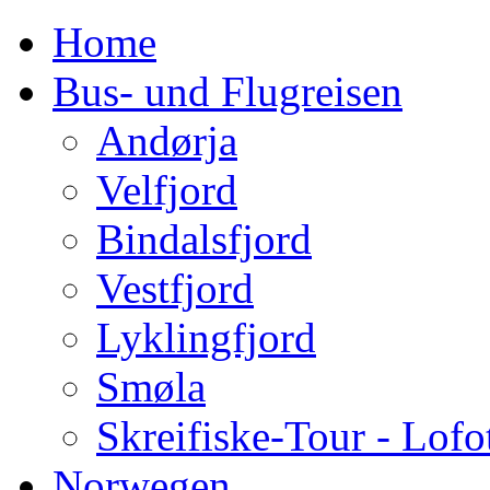
Home
Bus- und Flugreisen
Andørja
Velfjord
Bindalsfjord
Vestfjord
Lyklingfjord
Smøla
Skreifiske-Tour - Lofo
Norwegen