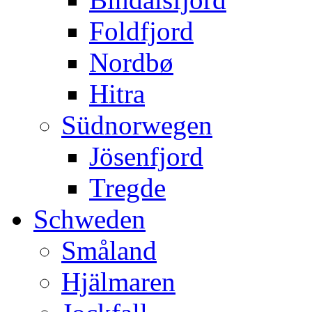
Foldfjord
Nordbø
Hitra
Südnorwegen
Jösenfjord
Tregde
Schweden
Småland
Hjälmaren