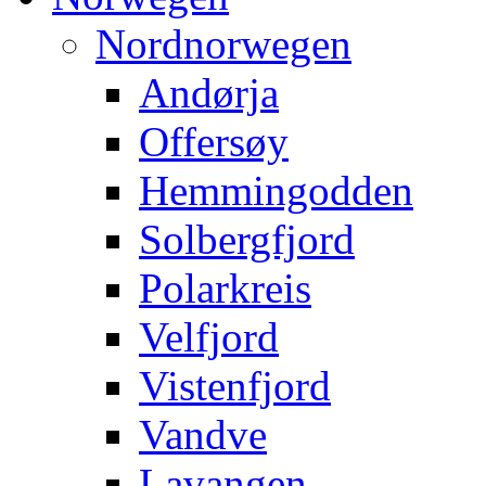
Nordnorwegen
Andørja
Offersøy
Hemmingodden
Solbergfjord
Polarkreis
Velfjord
Vistenfjord
Vandve
Lavangen