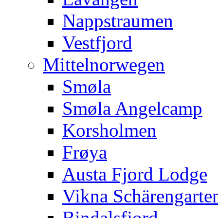
Nappstraumen
Vestfjord
Mittelnorwegen
Smøla
Smøla Angelcamp
Korsholmen
Frøya
Austa Fjord Lodge
Vikna Schärengarte
Bindalsfjord