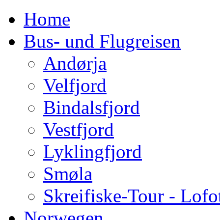
Home
Bus- und Flugreisen
Andørja
Velfjord
Bindalsfjord
Vestfjord
Lyklingfjord
Smøla
Skreifiske-Tour - Lofo
Norwegen