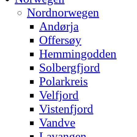
Nordnorwegen
Andørja
Offersøy
Hemmingodden
Solbergfjord
Polarkreis
Velfjord
Vistenfjord
Vandve
Lavangen