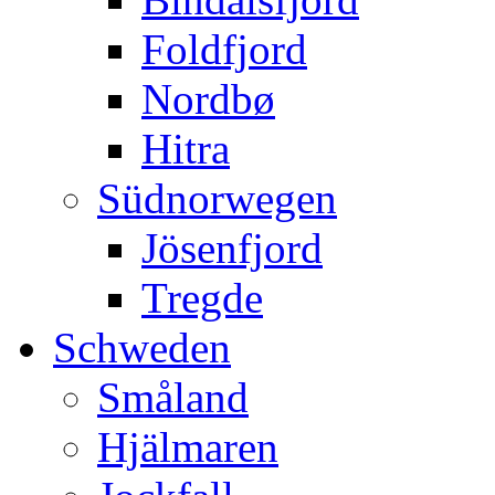
Foldfjord
Nordbø
Hitra
Südnorwegen
Jösenfjord
Tregde
Schweden
Småland
Hjälmaren