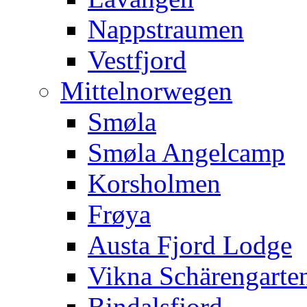
Nappstraumen
Vestfjord
Mittelnorwegen
Smøla
Smøla Angelcamp
Korsholmen
Frøya
Austa Fjord Lodge
Vikna Schärengarte
Bindalsfjord